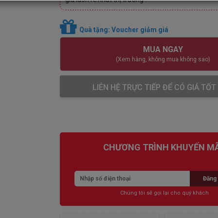
Quà tặng: Voucher giảm giá
MUA NGAY
(Xem hàng, không mua không sao)
LIÊN HỆ TRỰC TIẾP ĐỂ CÓ GIÁ TỐT
CHƯƠNG TRÌNH KHUYẾN MÃ
Đăng 
Chúng tôi sẽ gọi lại cho quý khách