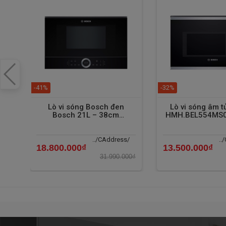
- Bếp 68 tự hào là nhà phân phối thiết bị bếp nhập khẩu
mang đến những sản phẩm chất lượng nhất với giá cả cạn
MWB 245A GEX
nhập khẩu chính hãng được bày bán tại 
được tư vấn và mua hàng, quý khách hàng có thể tới các 
cập website:
bep68.vn
để được tư vấn miễn phí.
-41%
-32%
Lò vi sóng Bosch đen
Lò vi sóng âm 
Bosch 21L – 38cm
HMH.BEL554MS0B
HMH.BFL634GB1B
../CAddress/
..
18.800.000₫
13.500.000₫
31.990.000₫