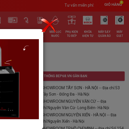
0
GIỎ HÀNG
Tư vấn miễn phí:
RỬA
CHẬU
VÒI
ĐỒ GIA
MÁY LỌC
PHỤ KIỆN
KHÓA
MÁY SẤY
MÁY
T
RỬA
RỬA
DỤNG
NƯỚC
TỦ BẾP
ĐIỆN TỪ
QUẦN ÁO
GIẶT
GEX
HỆ THỐNG BEP68.VN GẦN BẠN:
SHOWROOM TÂY SƠN - HÀ NỘI -- Địa chỉ:53
Tây Sơn - Đống Đa - Hà Nội
SHOWROOM NGUYỄN VĂN CỪ -- Địa
chỉ:Nguyễn Văn Cừ- Long Biên- Hà Nội
SHOWROOM NGUYỄN XIỂN - HÀ NỘI -- Địa
ách vui lòng
chỉ:Nguyễn Xiển - Hà Nội
nhất. Cam kết
SHOWROOM TP.HỒ CHÍ MINH -- Địa chỉ:Số 154