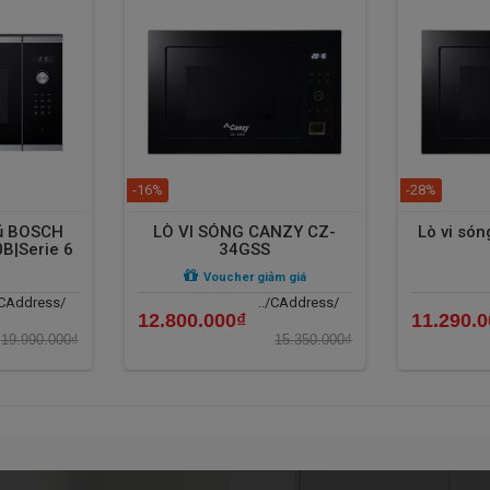
 chính hãng. Chúng tôi luôn luôn cố gắng phát triển không ngừng nhằm
h tranh nhất đến tay người tiêu dùng. Hiện tại
Lò vi sóng
Fagor
các showroom của Thiết bị bếp nhập khẩu Bếp 68 trên toàn quốc. Để
địa chỉ showroom gần nhất, liên hệ hotline:
0987.234.924
hoặc truy
-16%
-28%
tủ BOSCH
LÒ VI SÓNG CANZY CZ-
Lò vi só
|Serie 6
34GSS
Voucher giảm giá
/CAddress/
../CAddress/
12.800.000₫
11.290.
19.990.000₫
15.350.000₫