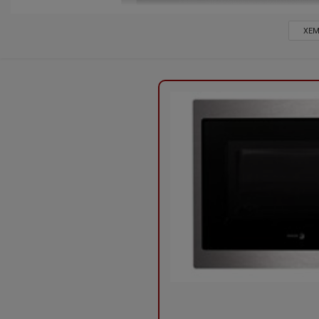
XEM
LÒ VI SÓNG KÈM ÂM TỦ FAGOR MWB-245A GE
- Nhập khẩu nguyên chiếc từ Tây ban nha - Made
- Lò vi sóng kèm nướng điện tử