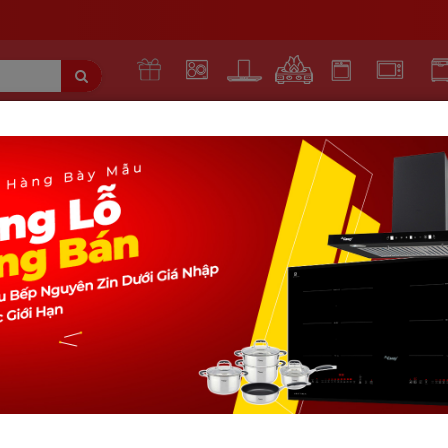
KHUYẾN
BẾP TỪ
MÁY HÚT
BẾP
LÒ
LÒ VI
MÁY 
MẠI
MÙI
GAS
NƯỚNG
SÓNG
BÁ
fagor mwb-245a gex
LÒ VI SÓNG FAGOR MWB-245A 
5
(25 reviews)
26.750.000 VNĐ
18.720.000VNĐ
Do giá sản phẩm luôn biến động theo ngày. Quý kh
liên hệ hotline để nhận báo giá mới và cạnh tranh 
giá luôn rẻ nhất thị trường !