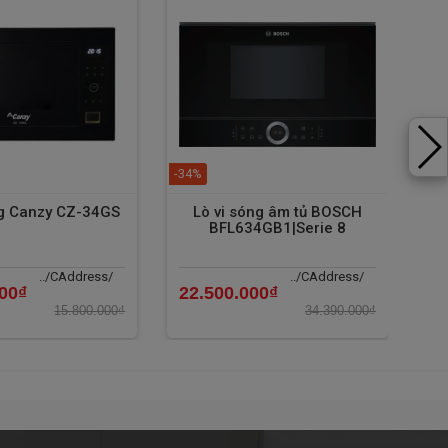
-34%
-16
ng Canzy CZ-34GS
Lò vi sóng âm tủ BOSCH
BFL634GB1|Serie 8
../CAddress/
../CAddress/
000₫
22.500.000₫
8.
15.800.000₫
34.390.000₫