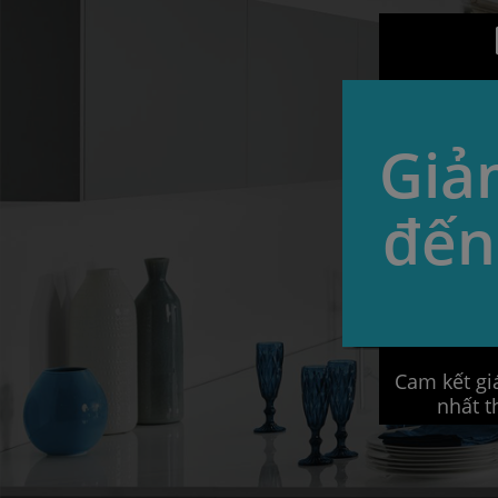
Giả
đến
Cam kết giá
nhất t