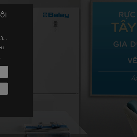
ôi
 3
ệu