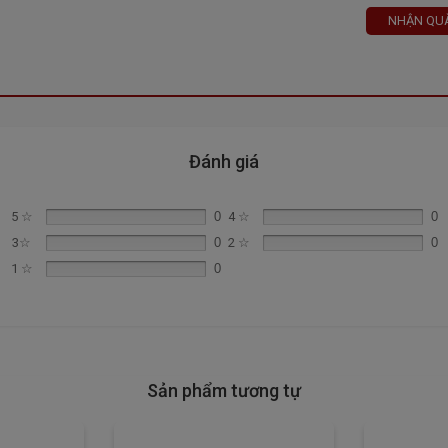
NHẬN QUÀ
Đánh giá
5 ☆
0
4 ☆
0
3☆
0
2 ☆
0
1 ☆
0
nấu thức ăn theo loại và trọng lượng thưc phẩm
ỹ thuật với nhiều năm kinh nghiệm, nhiệt tình và tận tâm với tiêu chí
Sản phẩm tương tự
h 30Km tại các chi nhánh showroom của Bếp 68.