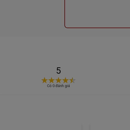
- Bên trong khoang lò bằng thép không gỉ
- Các chức năng Nướng kèm vi sóng
- Chức năng nướng Quartz cực nhanh,1200 W
- Màn hình hiển thị điện tử 60 phút
5
- Lắp đặt âm tủ bếp (bao gồm khung)
- Chức năng làm bánh Pizza Giã đông, hâm nóng, 
Có 0 đánh giá
Chính sách lắp đặt
- Quy trình lắp đặt được thực hiện bởi đỗi ngũ nhân viên k
sự hài lòng của khách hàng là hàng đầu.
- Quý khách được giao hàng ( lắp đặt) miễn phí bán kín