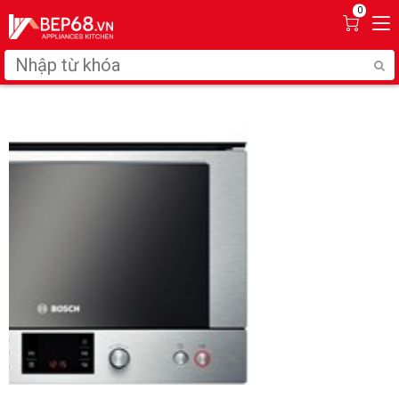
0
Click ảnh để phóng to
2/4
LÒ VI SÓNG BOSCH HMT85ML53
Lượt xem:
6812
17.290.000₫
22.600.000₫
(23%)
(Có 49 khách hàng đánh giá)
Kho hàng:
Đang còn hàng