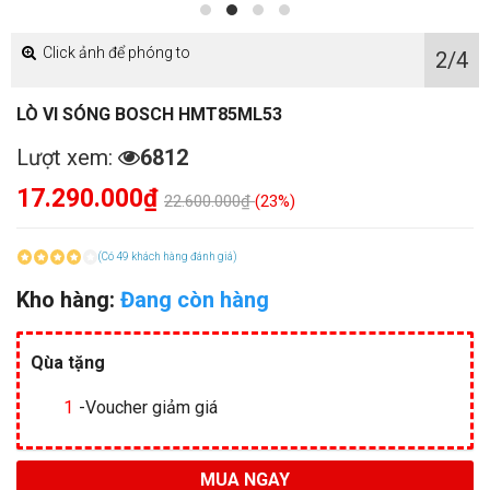
Qùa tặng
1
-Voucher giảm giá
MUA NGAY
Nhanh chóng, thuận tiện
GỌI ĐẶT MUA
098 723 4924
Hệ thống showroom bếp 68 gần bạn
ĐT:0987.234.924
|
SHOWROOM TÂY SƠN - HÀ NỘI -- Địa chỉ:53 Tây Sơn -
Đống Đa - Hà Nội
ĐT:0359.102.222
|
SHOWROOM NGUYỄN VĂN CỪ -- Địa chỉ:Nguyễn Văn
Cừ- Long Biên- Hà Nội
ĐT:0987.234.924
|
SHOWROOM NGUYỄN XIỂN - HÀ NỘI -- Địa chỉ:Nguyễn
Xiển - Hà Nội