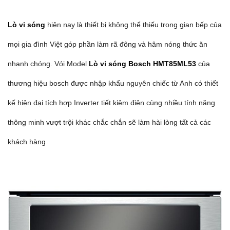
thời gian nấu và thời gian trong ngày
sản
– Khoang lò làm bằng thép không gỉ
phẩm
– Có đèn chiếu sáng lò
– Kích thước yêu cầu thích hợp để cài đ
HxWxD) 362-365 , 380 x 560 x 300 mm
– Kích thước của sản phẩm (mm ) 382 
320 mm
XEM THÊM
– Kích thước khoang (mm) 220 x 350 x
mm
XEM THÊM SẢN PHẨM VỀ LÒ VI SÓNG
– Kích thước của sản phẩm đóng gói 
Thiết kế và cấu tạo của Lò vi sóng HMT85ML53