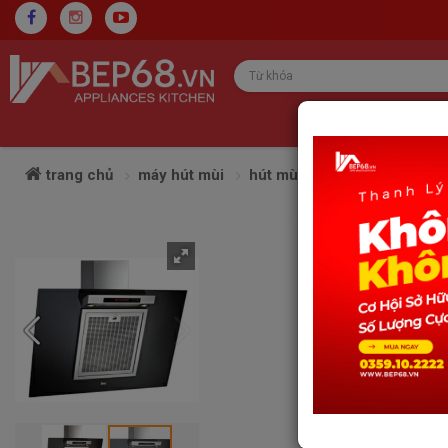
trang chủ
máy hút mùi
hút mùi teka
máy hút mùi 