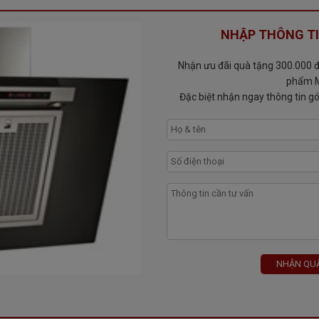
chọn bấm nút đèn chiếu sáng để quan sát khi nấu ăn được dễ dàng
NHẬP THÔNG TI
n thị trường Việt Nam được nhiều người tin dùng. Máy hút mùi Teka
Nhận ưu đãi quà tặng 300.000 đ 
u chất lượng cao với giá cả hợp lý phù hợp với túi tiền của các gia
phẩm M
Đặc biệt nhận ngay thông tin gó
NHẬN QUÀ