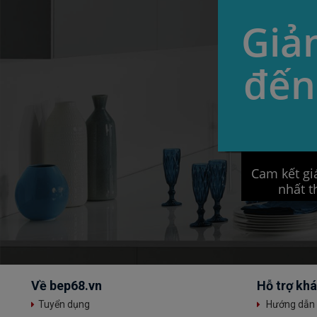
Giả
đến
Cam kết giá
nhất t
Về bep68.vn
Hỗ trợ kh
Tuyển dụng
Hướng dẫn 