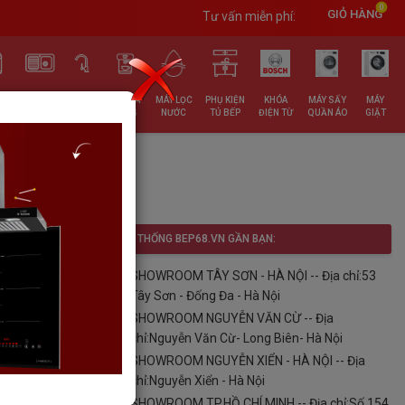
0
GIỎ HÀNG
Tư vấn miễn phí:
RỬA
CHẬU
VÒI
ĐỒ GIA
MÁY LỌC
PHỤ KIỆN
KHÓA
MÁY SẤY
MÁY
T
RỬA
RỬA
DỤNG
NƯỚC
TỦ BẾP
ĐIỆN TỪ
QUẦN ÁO
GIẶT
FLEX
HỆ THỐNG BEP68.VN GẦN BẠN:
SHOWROOM TÂY SƠN - HÀ NỘI -- Địa chỉ:53
Tây Sơn - Đống Đa - Hà Nội
SHOWROOM NGUYỄN VĂN CỪ -- Địa
chỉ:Nguyễn Văn Cừ- Long Biên- Hà Nội
SHOWROOM NGUYỄN XIỂN - HÀ NỘI -- Địa
ách vui lòng
chỉ:Nguyễn Xiển - Hà Nội
nhất. Cam kết
SHOWROOM TP.HỒ CHÍ MINH -- Địa chỉ:Số 154