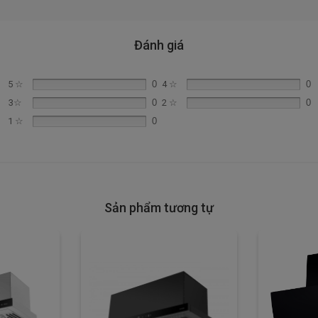
Đánh giá
5 ☆
0
4 ☆
0
3☆
0
2 ☆
0
1 ☆
0
Sản phẩm tương tự