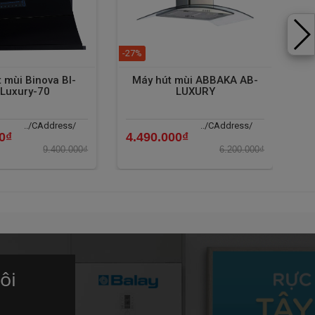
-27%
-29
 mùi Binova BI-
Máy hút mùi ABBAKA AB-
Má
Luxury-70
LUXURY
../CAddress/
../CAddress/
0₫
4.490.000₫
4.
9.400.000₫
6.200.000₫
ôi