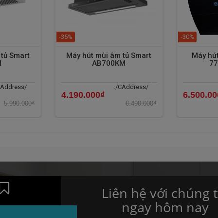
-35%
-30%
tủ Smart
Máy hút mùi âm tủ Smart
Máy hút
I
AB700KM
77
CAddress/
../CAddress/
4.190.000₫
6.500.00
5.990.000₫
6.490.000₫
Liên hệ với chúng t
ngay hôm nay