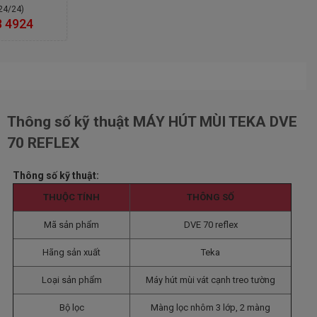
(24/24)
SHOWROOM NHA TRANG - KHÁNH HÒA -- Địa
3 4924
chỉ:Lê Hồng Phong - Phước Hải- TP Nha
Trang- Tỉnh Khánh Hòa
SHOWROOM THÁI NGUYÊN -- Địa chỉ:58 Cách
Mạng Tháng 8- tp Thái Nguyên
SHOWROOM BẮC NINH -- Địa chỉ:Ngô Gia Tự -
Thành phố Bắc Ninh
Thông số kỹ thuật MÁY HÚT MÙI TEKA DVE
SHOWROOM THÁI BÌNH -- Địa chỉ:170D Lê Quí
70 REFLEX
Đôn - Thành phố Thái Bình
SHOWROOM ĐÀ NẴNG -- Địa chỉ:Điện Biên Phủ
Thông số kỹ thuật:
- TP. Đà Nẵng
SHOWROOM BẮC GIANG -- Địa chỉ:186 Xương
THUỘC TÍNH
THÔNG SỐ
Giang, TP Bắc Giang
Mã sản phẩm
DVE 70 reflex
Hãng sản xuất
Teka
Loại sản phẩm
Máy hút mùi vát cạnh treo tường
Bộ lọc
Màng lọc nhôm 3 lớp, 2 màng