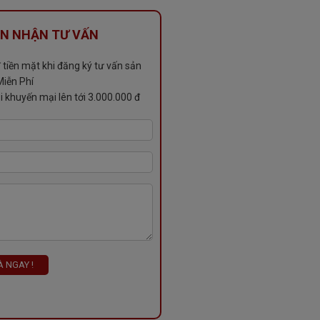
N NHẬN TƯ VẤN
tiền mặt khi đăng ký tư vấn sản
iễn Phí
i khuyến mại lên tới 3.000.000 đ
 NGAY !