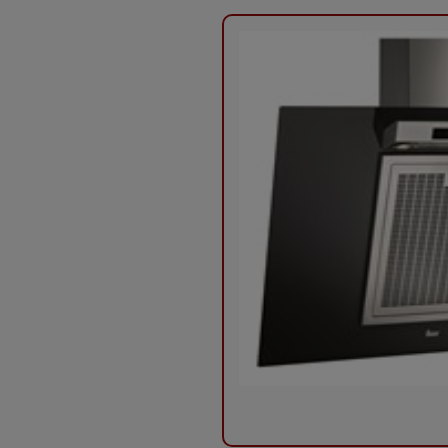
không cần thiết.
Đồng thời người dùng máy hút mùi DVE 70 reflex có thể 
hơn.Chức năng lựa chọn hẹn giờ tắt máy hút mùi tiện lợi.
Đây là thương hiệu máy hút mùi đã có mặt từ rất lâu trê
DVE 70 reflex là sản phẩm nhập khẩu chính hãng từ Châu Â
đình Việt.