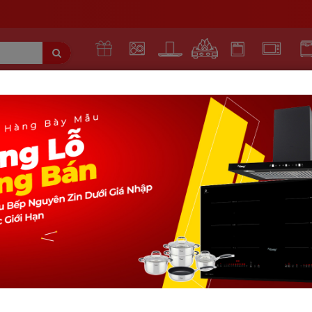
KHUYẾN
BẾP TỪ
MÁY HÚT
BẾP
LÒ
LÒ VI
MÁY 
MẠI
MÙI
GAS
NƯỚNG
SÓNG
BÁ
teka dve 70 reflex
MÁY HÚT MÙI TEKA DVE 70 RE
5
(25 reviews)
15.370.000 VNĐ
10.290.000VNĐ
Do giá sản phẩm luôn biến động theo ngày. Quý kh
liên hệ hotline để nhận báo giá mới và cạnh tranh 
giá luôn rẻ nhất thị trường !