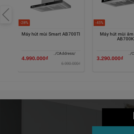
-28%
-45%
Máy hút mùi Smart AB700TI
Máy hút mùi âm 
AB700K
../CAddress/
../
4.990.000₫
3.290.000₫
6.990.000₫