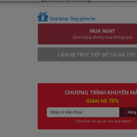
Quà tặng: Ống giảm ồn
MUA NGAY
(Xem hàng, không mua không sao)
LIÊN HỆ TRỰC TIẾP ĐỂ CÓ GIÁ TỐT
CHƯƠNG TRÌNH KHUYẾN MÃ
Giảm tới 70%
Đăng 
Chúng tôi sẽ gọi lại cho quý khách