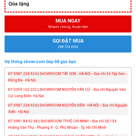
Qùa tặng
MUA NGAY
Nhanh chóng, thuận tiện
GỌI ĐẶT MUA
098 723 4924
Hệ thống showroom bếp 68 gần bạn
ĐT:0987.234.924
|
SHOWROOM TÂY SƠN - HÀ NỘI -- Địa chỉ:53 Tây Sơn -
Đống Đa - Hà Nội
ĐT:0359.102.222
|
SHOWROOM NGUYỄN VĂN CỪ -- Địa chỉ:Nguyễn Văn
Cừ- Long Biên- Hà Nội
ĐT:0987.234.924
|
SHOWROOM NGUYỄN XIỂN - HÀ NỘI -- Địa chỉ:Nguyễn
Xiển - Hà Nội
ĐT:0981.84.92.68
|
SHOWROOM TP.HỒ CHÍ MINH -- Địa chỉ:Số 154
Hoàng Văn Thụ - Phường 9 - Q. Phú Nhuận - Tp. Hồ Chí Minh