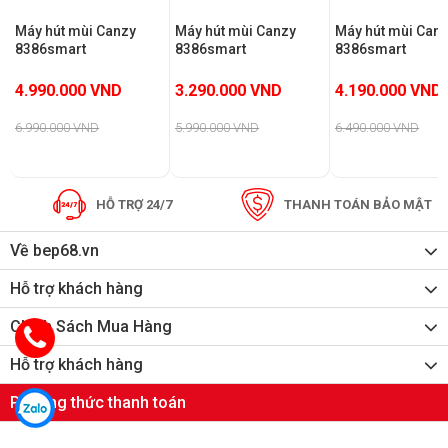
vẫn đảm bảo được độ sáng khi sử dụng.
Máy hút mùi Canzy
Máy hút mùi Canzy
Máy hút mùi Can
– Tiên lợi dễ sử dụng: Phím bằng cảm ứng dễ
8386smart
8386smart
8386smart
dàng sử dụng ,độ bền lại cao , có tính năng cảm
4.990.000 VND
3.290.000 VND
4.190.000 VND
biến vẫy tay tự động tăng giảm mức công suất
6.990.000 VND
5.990.000 VND
6.490.000 VND
– Chế độ hút đẩy ra ngoài bằng ống thoát
HỖ TRỢ 24/7
THANH TOÁN BẢO MẬT
– Đèn Led siêu sáng tiết kiệm điện
Về bep68.vn
Hỗ trợ khách hàng
Chính Sách Mua Hàng
Hỗ trợ khách hàng
Phương thức thanh toán