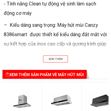
- Tính năng Clean tự động vệ sinh làm sạch
động cơ máy
– Kiểu dáng sang trọng: Máy hút mùi Canzy
8386smart được thiết kế kiểu dáng đắt mắt với
sự kết hợp của inox cao cấp và gương kính giúp
tăng phần sang trọng cho mọi không gian nhà
XEM THÊM
bếp.
– Tính năng độc đáo: Máy hút mùi được trang
XEM THÊM SẢN PHẨM VỀ MÁY HÚT MÙI
bị bộ lưới lọc bằng thanh inox dễ dàng vệ sinh .
Đặc biệt máy được sử dụng đèn led thay vì
dùng bóng sợi đốt, giảm được công suất nhưng