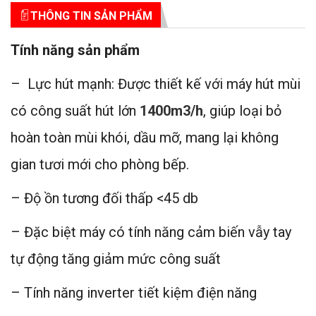
THÔNG TIN SẢN PHẨM
Cảm ứng tốc độ, Cảm biến vẫy
ĐT:034.954.1789
|
SHOWROOM THÁI NGUYÊN -- Địa chỉ:58 Cách Mạng
Điều khiển
Tháng 8- tp Thái Nguyên
tay
Tính năng sản phẩm
ĐT:0987.234.924
|
SHOWROOM BẮC NINH -- Địa chỉ:Ngô Gia Tự - Thành
phố Bắc Ninh
Ống thoát
150mm
– Lực hút mạnh: Được thiết kế với máy hút mùi
ĐT:0981.457.555
|
SHOWROOM THÁI BÌNH -- Địa chỉ:170D Lê Quí Đôn -
Thành phố Thái Bình
có công suất hút lớn
1400m3/h
, giúp loại bỏ
Lưỡi lọc mỡ
thanh inox
ĐT:0987.234.924
|
SHOWROOM ĐÀ NẴNG -- Địa chỉ:Điện Biên Phủ - TP.
hoàn toàn mùi khói, dầu mỡ, mang lại không
Đà Nẵng
Chế độ
Khử mùi bằng ống thoát
gian tươi mới cho phòng bếp.
ĐT:0588406666
|
SHOWROOM BẮC GIANG -- Địa chỉ:186 Xương Giang,
TP Bắc Giang
Kích thước
700mm
– Độ ồn tương đối thấp <45 db
– Đặc biệt máy có tính năng cảm biến vẫy tay
tự động tăng giảm mức công suất
– Tính năng inverter tiết kiệm điện năng