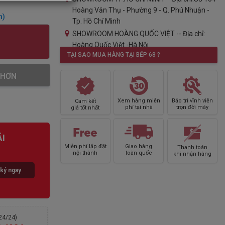
Hoàng Văn Thụ - Phường 9 - Q. Phú Nhuận -
n)
Tp. Hồ Chí Minh
SHOWROOM HOÀNG QUỐC VIỆT -- Địa chỉ:
Hoàng Quốc Việt -Hà Nội
TẠI SAO MUA HÀNG TẠI BẾP 68 ?
SHOWROOM HẢI PHÒNG -- Địa chỉ:86 Tô Hiệu,
Hải Phòng
 HƠN
SHOWROOM NINH BÌNH -- Địa chỉ:60 Lương
Văn Thăng- Đông Thành- Ninh Bình
Xem hàng miễn
Bảo trì vĩnh viễn
Cam kết
SHOWROOM QUẢNG NINH -- Địa chỉ:180 Cao
phí tại nhà
trọn đời máy
giá tốt nhất
Thắng - Hạ Long - Quảng Ninh
SHOWROOM VINH -- Địa chỉ: Phan Đình Phùng,
I
Thành Phố Vinh
Miễn phí lắp đặt
Giao hàng
Thanh toán
SHOWROOM Thanh Hóa -- Địa chỉ:Trần Phú,
nội thành
toàn quốc
khi nhận hàng
Thành Phố Thanh Hóa (đối diện Vincom
ký ngay
Thanh Hóa)
SHOWROOM VŨNG TÀU -- Địa chỉ:Thống Nhất
Mới- P.8- Tp. Vũng Tàu
SHOWROOM LÀO CAI -- Địa chỉ:545 Đường
(24/24)
Hoàng Liên- TP Lào Cai