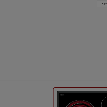
XEM
Mặt kính thuộc dạng liền nguyên khối với bề mặt trơn n
Linh kiện điện tử mà bếp sử dụng cũng thuộc dòng bếp đ
hạn chế các trường hợp chập cháy do quá nhiệt.
Bếp sử dụng hệ thống bảng điều khiển cảm ứng siêu nh
cách dễ dàng nhất. Hiển thị đèn Led dỏ giúp bạn nhận 
TÍNH NĂNG NỔI BẬT BẾP TỪ LORCA LCE 30