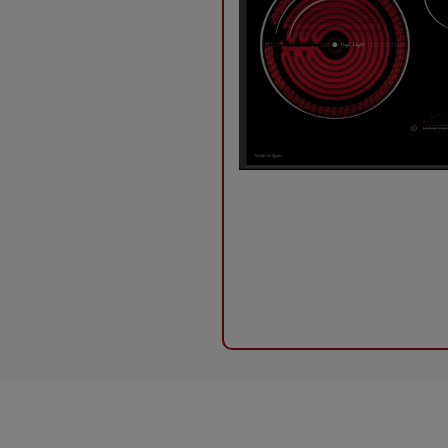
Cảnh báo nhiệt dư vùng nấu Residual Heat
Tự động tắt bếp khi không có nồi Pot Detection
Tự động tắt bếp khi để quên Automatic Switching Off
Hệ thống bảo vệ an toàn quá nhiệt quá áp
Tính năng chống tràn bàn phím Overflood Protection
Khóa an toàn trẻ em Child Lock
Tính năng nấu thông minh Heat Up Time Automatic
Công nghệ G5 Smart inverter tiết kiệm 35% điện năng
Hẹn giờ độc lập cho từng vùng nấu, thời gian hẹn giờ đ
CHÍNH SÁCH LẮP ĐẶT TẠI BẾP 68
Quy trình lắp đặt được thực hiện bởi đỗi ngũ nhân viên 
chí sự hài lòng của khách hàng là hàng đầu.
Quý khách được giao hàng (lắp đặt) miễn phí bán kính
Bếp 68
tự hào là nhà phân phối thiết bị bếp nhập khẩu 
nhằm mang đến những sản phẩm chất lượng nhất với giá