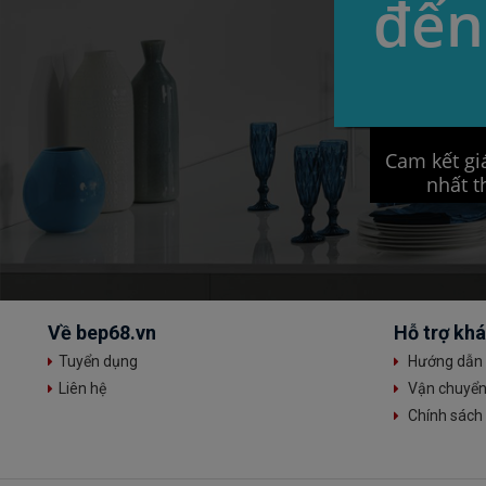
đến
Cam kết giá
nhất t
Về bep68.vn
Hỗ trợ kh
Tuyển dụng
Hướng dẫn 
Liên hệ
Vận chuyển 
Chính sách 