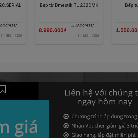
2C.SERIAL
Bếp từ Dmestik TL 232DMK
Bếp t
CAddress/
../CAddress/
8.990.000₫
1.550.00
12.980.000₫
15.500.000₫
Liên hệ với chúng t
ngay hôm nay
Chương trình áp dụng trong
m giá
ngày
Nhận Voucher giảm giá 3 tri
Giao hàng, lắp đặt miễn phí