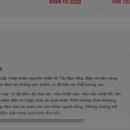
0359.10.2222
098 72
6
 cấp nhập khẩu nguyên chiếc từ Tây Ban Nha. Bếp có kiểu dáng
nhằm đem lại những sản phẩm có độ bền và chất lượng cao
y, có độ bền, độ chịu lực, chịu nhiệt cao, chịu sốc nhiệt tốt, tản
nh kiện điện tử chập cháy do quá nhiệt. Kính không chứa khoáng
ường đảm bảo an toàn cho sức khỏe người dùng. Không những thế
 điện giật trong quá trình đun nấu.