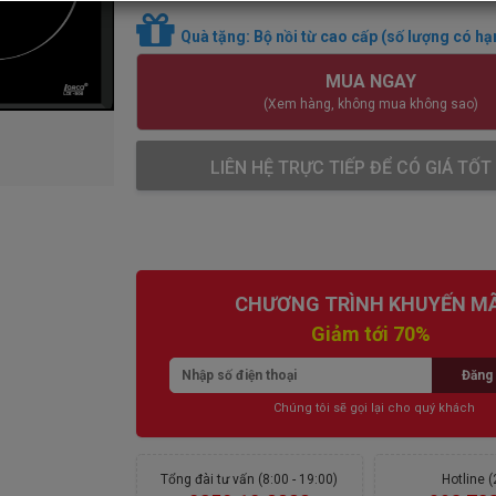
Quà tặng: Bộ nồi từ cao cấp (số lượng có hạ
MUA NGAY
(Xem hàng, không mua không sao)
LIÊN HỆ TRỰC TIẾP ĐỂ CÓ GIÁ TỐT
CHƯƠNG TRÌNH KHUYẾN MÃ
Giảm tới 70%
Đăng 
Chúng tôi sẽ gọi lại cho quý khách
Tổng đài tư vấn (8:00 - 19:00)
Hotline 