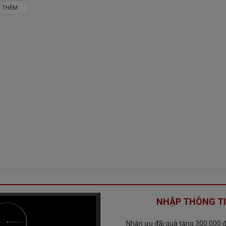
 THÊM
hẵn giúp việc vệ sinh sau đun nấu trở nên đơn giản hơn.
iện từ nhập khẩu có độ bền, tuổi thọ lớn, chịu nhiệt cao giúp bếp
ạy dạng trượt giúp bạn dễ dàng tùy chỉnh các mức công suất một
biết các chế độ nấu, vùng nấu để tùy chỉnh thêm dễ dàng.
NHẬP THÔNG TI
6
Nhận ưu đãi quà tặng 300.000 đ 