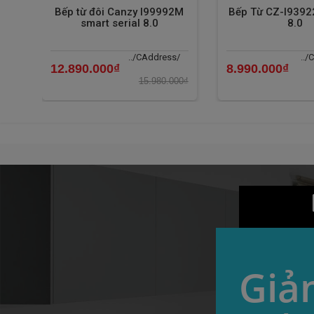
Bếp từ đôi Canzy I99992M
Bếp Từ CZ-I9392
smart serial 8.0
8.0
../CAddress/
../
12.890.000₫
8.990.000₫
15.980.000₫
Giả