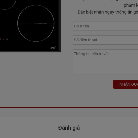
phẩm M
Đặc biệt nhận ngay thông tin gó
ến 99 phút
NHẬN QUÀ
kỹ thuật với nhiều năm kinh nghiệm, nhiệt tình và tận tâm với tiêu
 30Km tại các chi nhánh showroom của Bếp 68.
Đánh giá
chính hãng. Chúng tôi luôn luôn cố gắng phát triển không ngừng
 cả cạnh tranh nhất đến tay người tiêu dùng. Hiện tại Bếp Từ