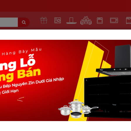
KHUYẾN
BẾP TỪ
MÁY HÚT
BẾP
LÒ
LÒ VI
MÁY 
MẠI
MÙI
GAS
NƯỚNG
SÓNG
BÁ
lce-306
BẾP ĐIỆN TỪ LORCA LCE-306
5
(25 reviews)
Liên Hệ
Do giá sản phẩm luôn biến động theo ngày. Quý kh
liên hệ hotline để nhận báo giá mới và cạnh tranh 
giá luôn rẻ nhất thị trường !