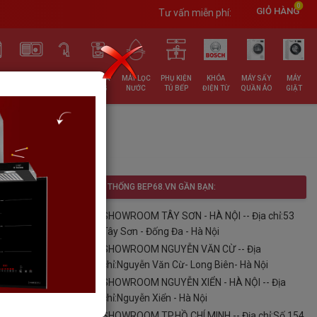
0
GIỎ HÀNG
Tư vấn miễn phí:
RỬA
CHẬU
VÒI
ĐỒ GIA
MÁY LỌC
PHỤ KIỆN
KHÓA
MÁY SẤY
MÁY
T
RỬA
RỬA
DỤNG
NƯỚC
TỦ BẾP
ĐIỆN TỪ
QUẦN ÁO
GIẶT
HỆ THỐNG BEP68.VN GẦN BẠN:
SHOWROOM TÂY SƠN - HÀ NỘI -- Địa chỉ:53
Tây Sơn - Đống Đa - Hà Nội
SHOWROOM NGUYỄN VĂN CỪ -- Địa
chỉ:Nguyễn Văn Cừ- Long Biên- Hà Nội
ách vui lòng
nhất. Cam kết
SHOWROOM NGUYỄN XIỂN - HÀ NỘI -- Địa
chỉ:Nguyễn Xiển - Hà Nội
SHOWROOM TP.HỒ CHÍ MINH -- Địa chỉ:Số 154