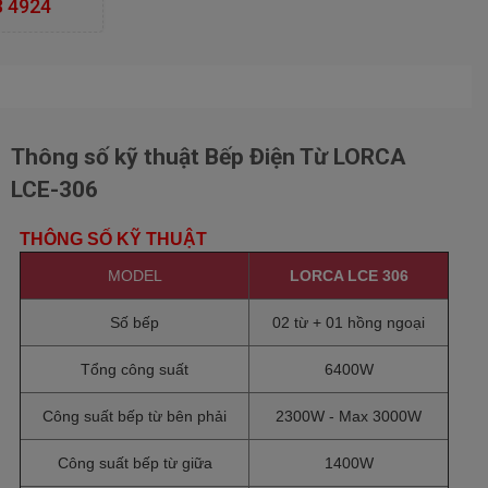
3 4924
SHOWROOM NHA TRANG - KHÁNH HÒA -- Địa
chỉ:Lê Hồng Phong - Phước Hải- TP Nha
Trang- Tỉnh Khánh Hòa
SHOWROOM THÁI NGUYÊN -- Địa chỉ:58 Cách
Mạng Tháng 8- tp Thái Nguyên
SHOWROOM BẮC NINH -- Địa chỉ:Ngô Gia Tự -
Thông số kỹ thuật Bếp Điện Từ LORCA
Thành phố Bắc Ninh
LCE-306
SHOWROOM THÁI BÌNH -- Địa chỉ:170D Lê Quí
Đôn - Thành phố Thái Bình
THÔNG SỐ KỸ THUẬT
SHOWROOM ĐÀ NẴNG -- Địa chỉ:Điện Biên Phủ
- TP. Đà Nẵng
MODEL
LORCA LCE 306
SHOWROOM BẮC GIANG -- Địa chỉ:186 Xương
Giang, TP Bắc Giang
Số bếp
02 từ + 01 hồng ngoại
Tổng công suất
6400W
Công suất bếp từ bên phải
2300W - Max 3000W
Công suất bếp từ giữa
1400W