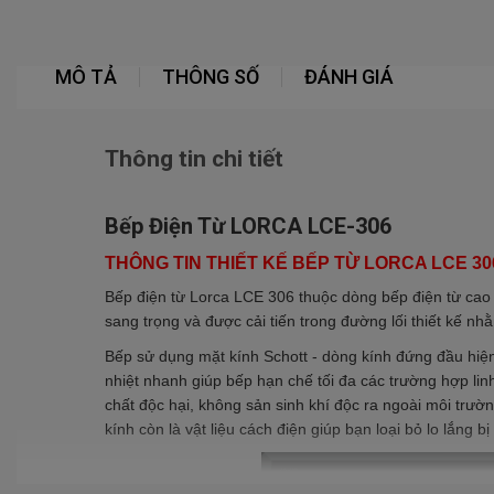
MÔ TẢ
THÔNG SỐ
ĐÁNH GIÁ
Thông tin chi tiết
Bếp Điện Từ LORCA LCE-306
THÔNG TIN THIẾT KẾ BẾP TỪ LORCA LCE 30
Bếp điện từ
Lorca
LCE 306
thuộc dòng bếp điện từ cao
sang trọng và được cải tiến trong đường lối thiết kế 
Bếp sử dụng mặt kính Schott - dòng kính đứng đầu hiện na
nhiệt nhanh giúp bếp hạn chế tối đa các trường hợp li
chất độc hại, không sản sinh khí độc ra ngoài môi tr
kính còn là vật liệu cách điện giúp bạn loại bỏ lo lắng bị