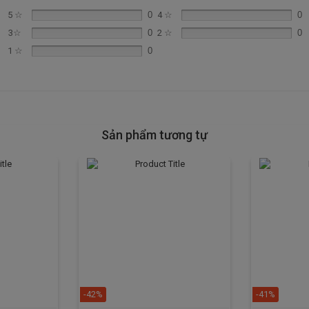
 các showroom của Thiết bị bếp nhập khẩu Bếp 68 trên toàn quốc.
5 ☆
0
4 ☆
0
 các địa chỉ showroom gần nhất, liên hệ hotline:
0987.234.924
3☆
0
2 ☆
0
hí.
1 ☆
0
Sản phẩm tương tự
-42%
-41%