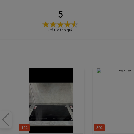
Lorca
LCE 306
nhập khẩu chính hãng được bày bán tại
Để được tư vấn và mua hàng, quý khách hàng có thể tới
5
hoặc truy cập website: bep68.vn để được tư vấn miễn p
Có 0 đánh giá
-19%
-30%